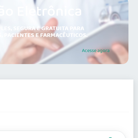
ão Eletrônica
LES, SEGURA E GRATUITA PARA
, PACIENTES E FARMACÊUTICOS.
Acesse
agora