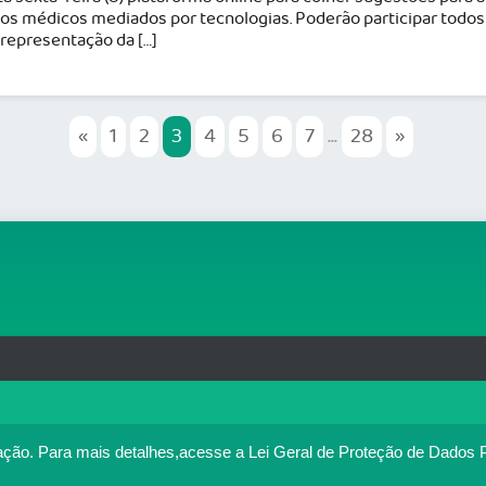
ços médicos mediados por tecnologias. Poderão participar todo
representação da […]
«
1
2
3
4
5
6
7
...
28
»
rg.br
MAPA DO SITE
T
: 33.583.550/0001-30
o no portal. Ao utilizar o Portal Médico, você concorda com a p
ação.
Para mais detalhes,acesse a Lei Geral de Proteção de Dados 
Política de cookies
cesse
. Se você concorda, clique em ACEITO.