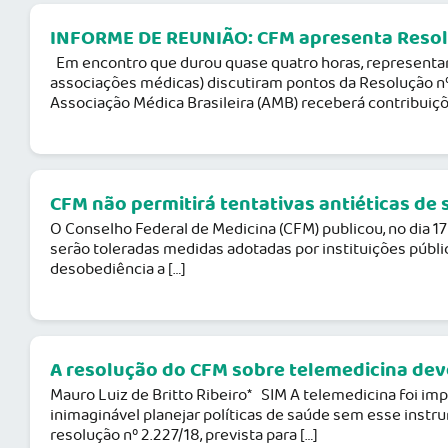
INFORME DE REUNIÃO: CFM apresenta Resolu
Em encontro que durou quase quatro horas, representan
associações médicas) discutiram pontos da Resolução nº 2
Associação Médica Brasileira (AMB) receberá contribuiçõ
CFM não permitirá tentativas antiéticas de 
O Conselho Federal de Medicina (CFM) publicou, no dia 17 
serão toleradas medidas adotadas por instituições públi
desobediência a […]
A resolução do CFM sobre telemedicina dev
Mauro Luiz de Britto Ribeiro* SIM A telemedicina foi im
inimaginável planejar políticas de saúde sem esse instru
resolução nº 2.227/18, prevista para […]