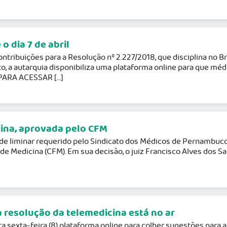
o dia 7 de abril
tribuições para a Resolução nº 2.227/2018, que disciplina no B
o, a autarquia disponibiliza uma plataforma online para que mé
 PARA ACESSAR […]
cina, aprovada pelo CFM
do de liminar requerido pelo Sindicato dos Médicos de Pernambu
de Medicina (CFM). Em sua decisão, o juiz Francisco Alves dos S
 resolução da telemedicina está no ar
 sexta-feira (8) plataforma online para colher sugestões para a