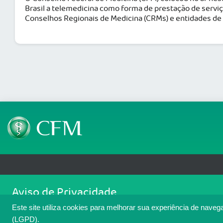
Brasil a telemedicina como forma de prestação de servi
Conselhos Regionais de Medicina (CRMs) e entidades de 
Telefone: (61) 3445 5900
Email: cfm@portalmedico.o
Aviso de Privacidade
SGAS 616, Conjunto D, Lote 115, L2 Sul, Brasília/DF - CEP: 70200-760 - CNPJ
Nós usamos cookies para melhorar sua experiência de navegaçã
Copyright 2026 CFM. Todos os direitos reservados.
Este site utiliza cookies para melhorar sua experiência de naveg
cookies. Para ter mais informações sobre como isso é feito, a
(LGPD).