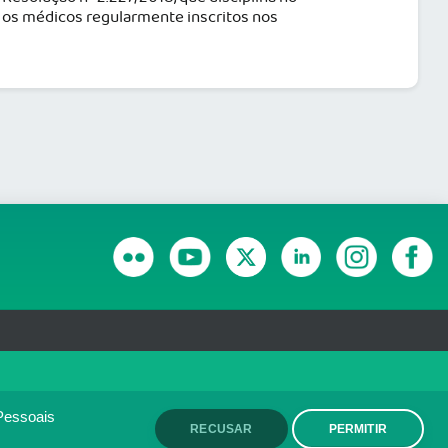
s os médicos regularmente inscritos nos
RANSPARÊNCIA E PRESTAÇÃO DE CONTAS
olítica de monitoramento de
ACEITO
Pessoais
RECUSAR
PERMITIR