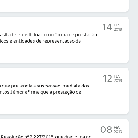
14
FEV
2019
rasil a telemedicina como forma de prestação
dicos e entidades de representação da
12
FEV
2019
co que pretendia a suspensão imediata dos
antos Júnior afirma que a prestação de
08
FEV
2019
 Resolução nº 2.227/2018, que disciplina no