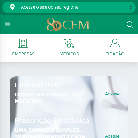
EMPRESAS
MÉDICOS
CIDADÃO
CRM VIRTUAL
CONSELHO FEDERAL DE
Acesse
MEDICINA
Prescrição Eletrônica
UMA SOLUÇÃO SIMPLES,
SEGURA E GRATUITA PARA
Acesse