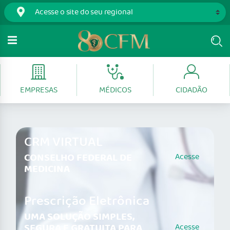
EMPRESAS
MÉDICOS
CIDADÃO
CRM VIRTUAL
CONSELHO FEDERAL DE
Acesse
MEDICINA
Prescrição Eletrônica
UMA SOLUÇÃO SIMPLES,
SEGURA E GRATUITA PARA
Acesse