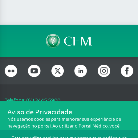
Telefone: (61) 3445 5900
Email: cfm@portalmedico.org.br
Aviso de Privacidade
SGAS 616, Conjunto D, Lote 115, L2 Sul, Brasília/DF - CEP: 70200-760 -
Nós usamos cookies para melhorar sua experiência de
CNPJ: 33.583.550/0001-30
navegação no portal. Ao utilizar o Portal Médico, você
Copyright CFM. Todos os direitos reservados.
concorda com a política de monitoramento de cookies.