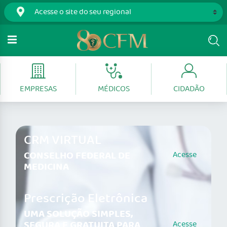
EMPRESAS
MÉDICOS
CIDADÃO
CRM VIRTUAL
CONSELHO FEDERAL DE
Acesse
MEDICINA
Prescrição Eletrônica
UMA SOLUÇÃO SIMPLES,
SEGURA E GRATUITA PARA
Acesse