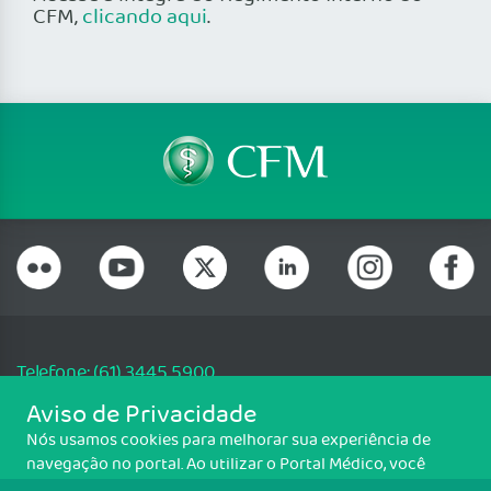
CFM,
clicando aqui
.
Telefone: (61) 3445 5900
Email: cfm@portalmedico.org.br
Aviso de Privacidade
SGAS 616, Conjunto D, Lote 115, L2 Sul, Brasília/DF - CEP: 70200-760 -
Nós usamos cookies para melhorar sua experiência de
CNPJ: 33.583.550/0001-30
navegação no portal. Ao utilizar o Portal Médico, você
Copyright CFM. Todos os direitos reservados.
concorda com a política de monitoramento de cookies.