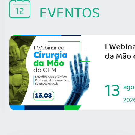
EVENTOS
I Webina
da Mão 
13
ago
202