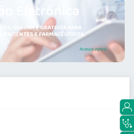
ão Eletrônica
LES, SEGURA E GRATUITA PARA
, PACIENTES E FARMACÊUTICOS.
Acesse
agora