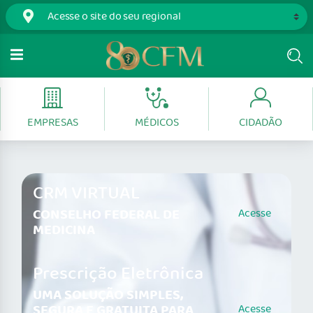
EMPRESAS
MÉDICOS
CIDADÃO
CRM VIRTUAL
CONSELHO FEDERAL DE
Acesse
MEDICINA
Prescrição Eletrônica
UMA SOLUÇÃO SIMPLES,
SEGURA E GRATUITA PARA
Acesse