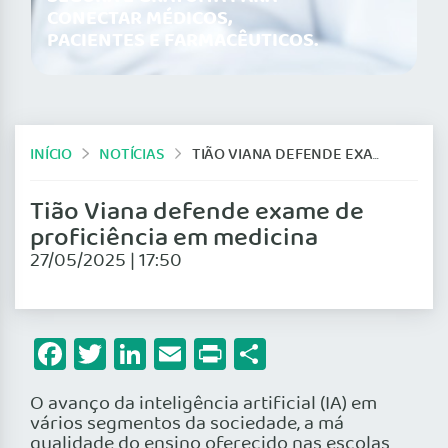
CONECTAR MÉDICOS,
PACIENTES E FARMACÊUTICOS.
INÍCIO
NOTÍCIAS
TIÃO VIANA DEFENDE EXAME DE PROFICIÊNCIA EM MEDICINA
Tião Viana defende exame de
proficiência em medicina
27/05/2025 | 17:50
Facebook
Twitter
LinkedIn
Email
Print
Share
O avanço da inteligência artificial (IA) em
vários segmentos da sociedade, a má
qualidade do ensino oferecido nas escolas