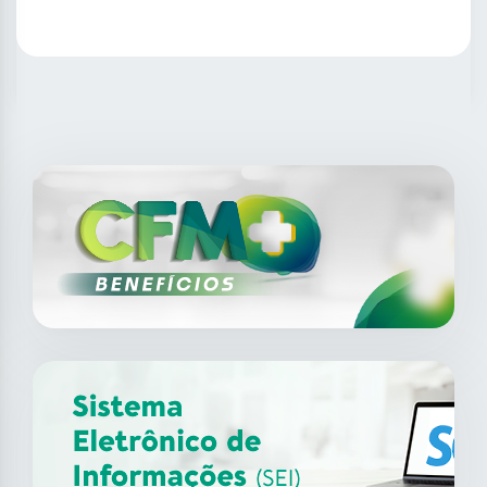
SAIBA MAIS
14
ago
XII Fórum de Medicina do
Trabalho do CFM
2026