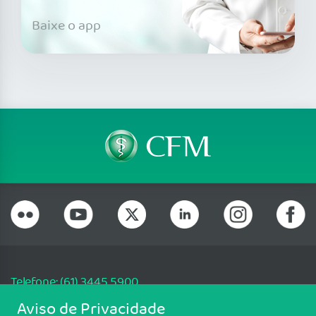
Baixe o app
Telefone: (61) 3445 5900
Email: cfm@portalmedico.org.br
Aviso de Privacidade