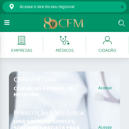
EMPRESAS
MÉDICOS
CIDADÃO
CRM VIRTUAL
CONSELHO FEDERAL DE
Acesse
MEDICINA
Prescrição Eletrônica
UMA SOLUÇÃO SIMPLES,
SEGURA E GRATUITA PARA
Acesse