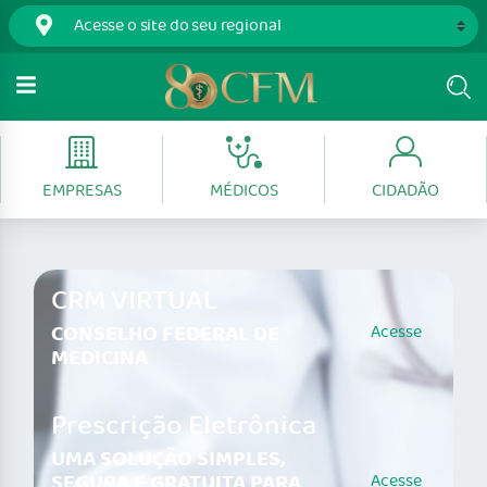
EMPRESAS
MÉDICOS
CIDADÃO
CRM VIRTUAL
CONSELHO FEDERAL DE
Acesse
MEDICINA
Prescrição Eletrônica
UMA SOLUÇÃO SIMPLES,
SEGURA E GRATUITA PARA
Acesse