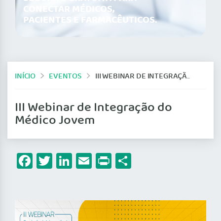
CONECTAR MÉDICOS,
PACIENTES E FARMACÊUTICOS.
INÍCIO
EVENTOS
III WEBINAR DE INTEGRAÇÃO DO MÉDICO JOVEM
III Webinar de Integração do
Médico Jovem
Facebook
Twitter
LinkedIn
Email
Print
Share