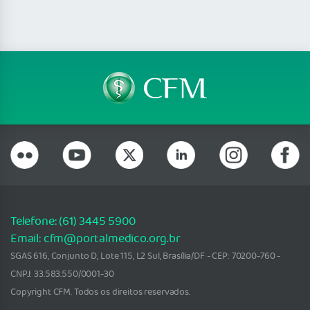
Telefone: (61) 3445 5900
Email: cfm@portalmedico.org.br
SGAS 616, Conjunto D, Lote 115, L2 Sul, Brasília/DF - CEP: 70200-760 -
CNPJ: 33.583.550/0001-30
Copyright CFM. Todos os direitos reservados.