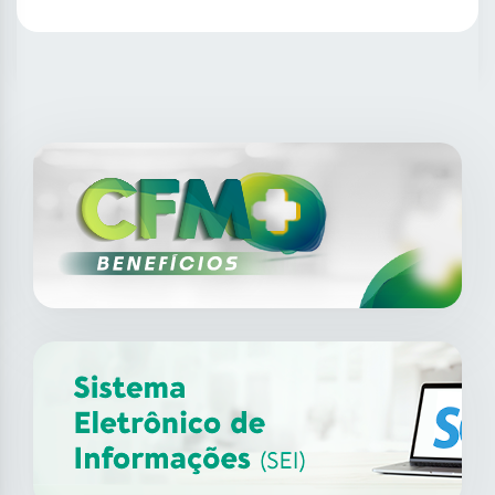
SAIBA MAIS
14
ago
XII Fórum de Medicina do
Trabalho do CFM
2026