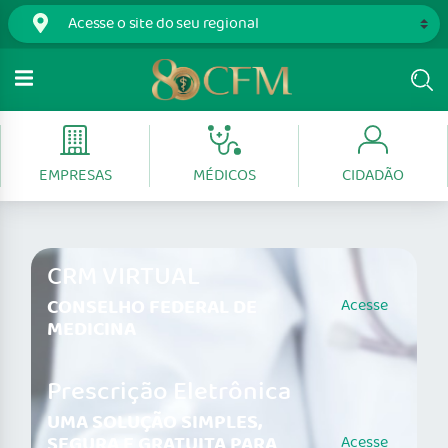
EMPRESAS
MÉDICOS
CIDADÃO
CRM VIRTUAL
CONSELHO FEDERAL DE
Acesse
MEDICINA
Prescrição Eletrônica
UMA SOLUÇÃO SIMPLES,
SEGURA E GRATUITA PARA
Acesse