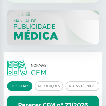
NORMAS
CFM
PARECERES
RESOLUÇÕES
NOTAS TÉCNICAS
Parecer CFM nº 23/2026