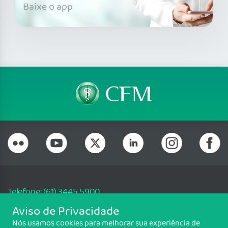
Baixe o app
Telefone: (61) 3445 5900
Email: cfm@portalmedico.org.br
Aviso de Privacidade
SGAS 616, Conjunto D, Lote 115, L2 Sul, Brasília/DF - CEP: 70200-760 -
Nós usamos cookies para melhorar sua experiência de