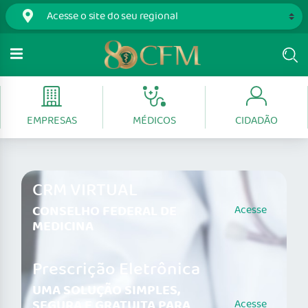
EMPRESAS
MÉDICOS
CIDADÃO
CRM VIRTUAL
CONSELHO FEDERAL DE
Acesse
MEDICINA
Prescrição Eletrônica
UMA SOLUÇÃO SIMPLES,
SEGURA E GRATUITA PARA
Acesse