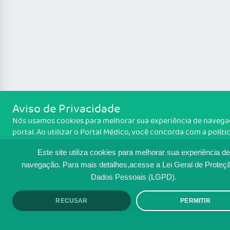
Aviso de Privacidade
Nós usamos cookies para melhorar sua experiência de naveg
portal. Ao utilizar o Portal Médico, você concorda com a políti
monitoramento de cookies. Para ter mais informações sobre 
Este site utiliza cookies para melhorar sua experiência de
Política de cookies
isso é feito, acesse
. Se você concorda, cli
ACEITO.
navegação.
Para mais detalhes,acesse a Lei Geral de Proteç
Dados Pessoais (LGPD).
RECUSAR
PERMITIR
ACEITO