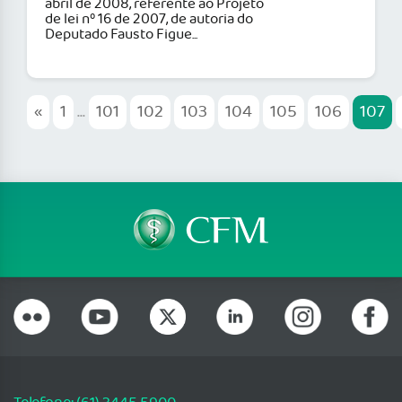
abril de 2008, referente ao Projeto
de lei nº 16 de 2007, de autoria do
Deputado Fausto Figue...
«
1
...
101
102
103
104
105
106
107