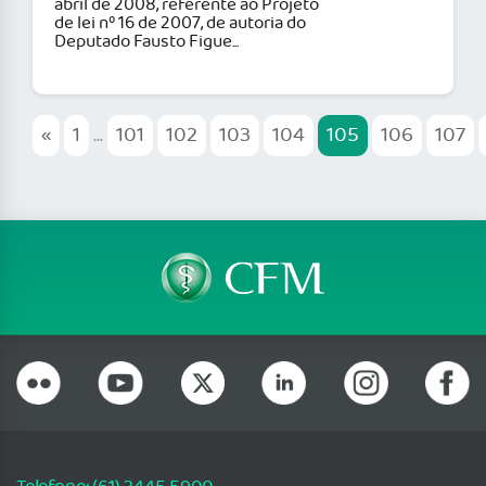
abril de 2008, referente ao Projeto
de lei nº 16 de 2007, de autoria do
Deputado Fausto Figue...
«
1
...
101
102
103
104
105
106
107