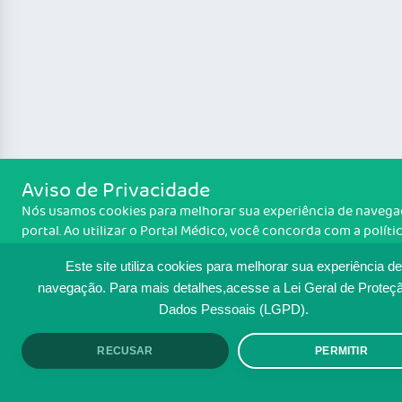
Aviso de Privacidade
Nós usamos cookies para melhorar sua experiência de naveg
portal. Ao utilizar o Portal Médico, você concorda com a políti
monitoramento de cookies. Para ter mais informações sobre 
Este site utiliza cookies para melhorar sua experiência de
Política de cookies
isso é feito, acesse
. Se você concorda, cli
ACEITO.
navegação.
Para mais detalhes,acesse a Lei Geral de Proteç
Dados Pessoais (LGPD).
RECUSAR
PERMITIR
ACEITO