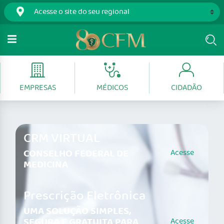
EMPRESAS
MÉDICOS
CIDADÃO
CRM VIRTUAL
CONSELHO FEDERAL DE
Acesse
MEDICINA
Prescrição Eletrônica
UMA SOLUÇÃO SIMPLES,
SEGURA E GRATUITA PARA
Acesse