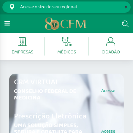
EMPRESAS
MÉDICOS
CIDADÃO
CRM VIRTUAL
CONSELHO FEDERAL DE
Acesse
MEDICINA
Prescrição Eletrônica
UMA SOLUÇÃO SIMPLES,
SEGURA E GRATUITA PARA
Acesse