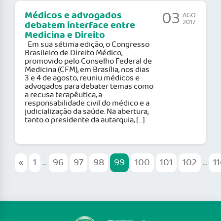
03
Médicos e advogados
AGO
2017
debatem interface entre
Medicina e Direito
Em sua sétima edição, o Congresso
Brasileiro de Direito Médico,
promovido pelo Conselho Federal de
Medicina (CFM), em Brasília, nos dias
3 e 4 de agosto, reuniu médicos e
advogados para debater temas como
a recusa terapêutica, a
responsabilidade civil do médico e a
judicialização da saúde. Na abertura,
tanto o presidente da autarquia, […]
«
1
...
96
97
98
99
100
101
102
...
1