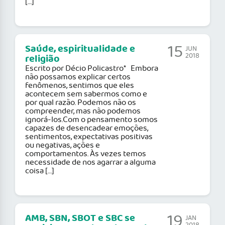
[…]
15
Saúde, espiritualidade e
JUN
2018
religião
Escrito por Décio Policastro* Embora
não possamos explicar certos
fenômenos, sentimos que eles
acontecem sem sabermos como e
por qual razão. Podemos não os
compreender, mas não podemos
ignorá-los.Com o pensamento somos
capazes de desencadear emoções,
sentimentos, expectativas positivas
ou negativas, ações e
comportamentos. Às vezes temos
necessidade de nos agarrar a alguma
coisa […]
19
AMB, SBN, SBOT e SBC se
JAN