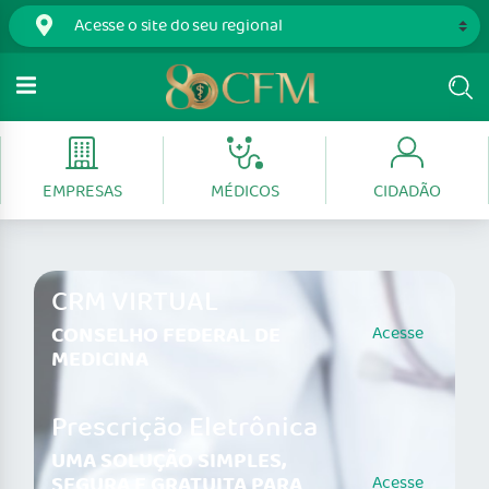
EMPRESAS
MÉDICOS
CIDADÃO
CRM VIRTUAL
CONSELHO FEDERAL DE
Acesse
MEDICINA
Prescrição Eletrônica
UMA SOLUÇÃO SIMPLES,
SEGURA E GRATUITA PARA
Acesse