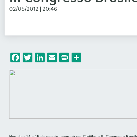
02/05/2012 | 20:46
Facebook
Twitter
LinkedIn
Email
Print
Share
Nos dias 14 e 15 de agosto, ocorrerá em Curitiba o III Congresso Brasi