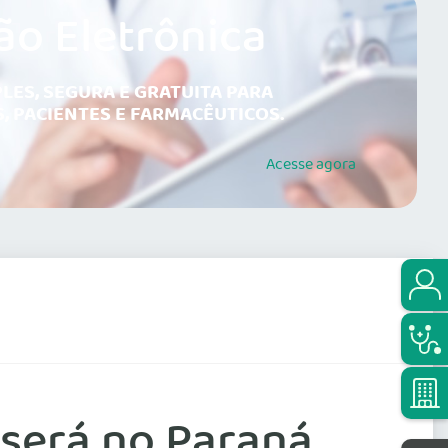
ão Eletrônica
LES, SEGURA E GRATUITA PARA
, PACIENTES E FARMACÊUTICOS.
Acesse
agora
o será no Paraná