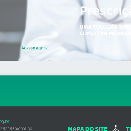
Prescriç
UMA SOLUÇÃO SIMP
CONECTAR MÉDICOS
Acesse
agora
rg.br
MAPA DO SITE
T
: 33.583.550/0001-30