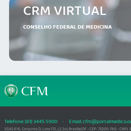
CRM VIRTUAL
CONSELHO FEDERAL DE MEDICINA
Telefone: (61) 3445 5900
Email: cfm@portalmedico.o
SGAS 616, Conjunto D, Lote 115, L2 Sul, Brasília/DF - CEP: 70200-760 - CNPJ