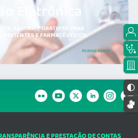
ão Eletrônica
LES, SEGURA E GRATUITA PARA
, PACIENTES E FARMACÊUTICOS.
Acesse
agora
RANSPARÊNCIA E PRESTAÇÃO DE CONTAS