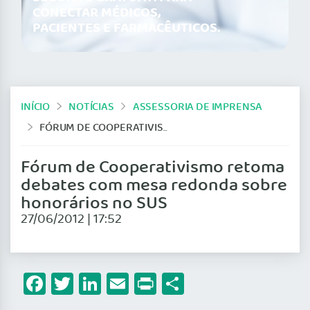
CONECTAR MÉDICOS,
PACIENTES E FARMACÊUTICOS.
INÍCIO
NOTÍCIAS
ASSESSORIA DE IMPRENSA
FÓRUM DE COOPERATIVISMO RETOMA DEBATES COM MESA REDONDA SOBRE HONORÁRIOS NO SUS
Fórum de Cooperativismo retoma
debates com mesa redonda sobre
honorários no SUS
27/06/2012 | 17:52
Facebook
Twitter
LinkedIn
Email
Print
Share