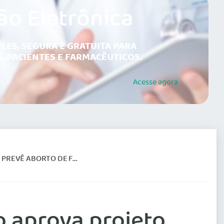
ão Eletrônica
LES, SEGURA E GRATUITA PARA
, PACIENTES E FARMACÊUTICOS.
Acesse
agora
 DE FETOS ANENCÉFALOS
 aprova projeto