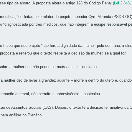
sse tipo de aborto. A proposta altera o artigo 128 do Código Penal (
Lei 2.848,
modificações feitas pelo relator do projeto, senador Cyro Miranda (PSDB-GO)
or “diagnosticada por três médicos, que não integrem a equipe responsável p
.
risou que seu projeto “não fere a dignidade da mulher, pelo contrário, inclusi
roposta e reiterou que o texto respeita a decisão da mulher, seja qual for.
 sobre a mulher que não podemos mais aceitar – declarou.
a mulher decide levar a gravidez adiante – morrem dentro do útero e, quan
formação cerebral, não permite a sobrevivência – assinalou.
ão de Assuntos Sociais (CAS). Depois, o texto terá decisão terminativa da C
ara análise no Plenário.