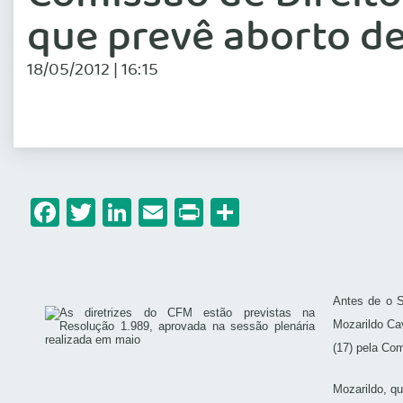
que prevê aborto de
18/05/2012 | 16:15
Facebook
Twitter
LinkedIn
Email
Print
Share
Antes de o S
Mozarildo Cav
(17) pela Co
Mozarildo, q