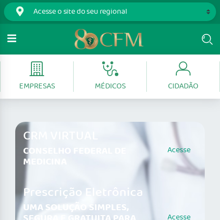
EMPRESAS
MÉDICOS
CIDADÃO
CRM VIRTUAL
CONSELHO FEDERAL DE
Acesse
MEDICINA
Prescrição Eletrônica
UMA SOLUÇÃO SIMPLES,
SEGURA E GRATUITA PARA
Acesse