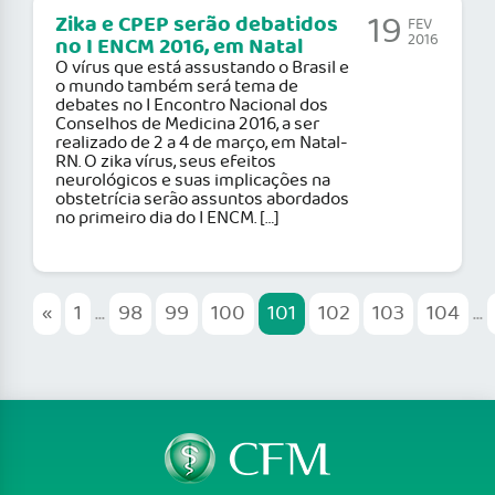
19
Zika e CPEP serão debatidos
FEV
2016
no I ENCM 2016, em Natal
O vírus que está assustando o Brasil e
o mundo também será tema de
debates no I Encontro Nacional dos
Conselhos de Medicina 2016, a ser
realizado de 2 a 4 de março, em Natal-
RN. O zika vírus, seus efeitos
neurológicos e suas implicações na
obstetrícia serão assuntos abordados
no primeiro dia do I ENCM. […]
«
1
...
98
99
100
101
102
103
104
...