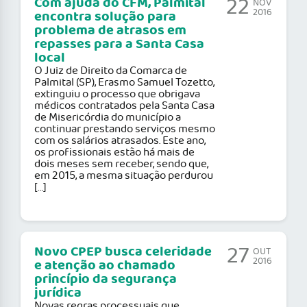
22
Com ajuda do CFM, Palmital
NOV
2016
encontra solução para
problema de atrasos em
repasses para a Santa Casa
local
O Juiz de Direito da Comarca de
Palmital (SP), Erasmo Samuel Tozetto,
extinguiu o processo que obrigava
médicos contratados pela Santa Casa
de Misericórdia do município a
continuar prestando serviços mesmo
com os salários atrasados. Este ano,
os profissionais estão há mais de
dois meses sem receber, sendo que,
em 2015, a mesma situação perdurou
[…]
27
Novo CPEP busca celeridade
OUT
2016
e atenção ao chamado
princípio da segurança
jurídica
Novas regras processuais que