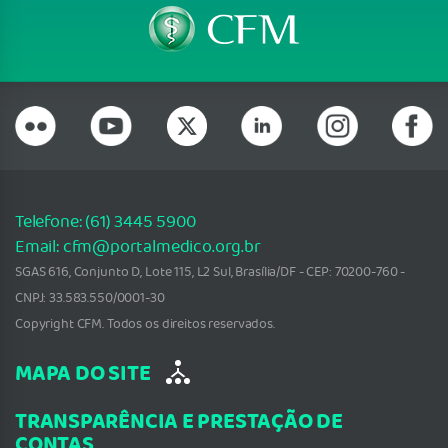
Telefone: (61) 3445 5900
Email: cfm@portalmedico.org.br
SGAS 616, Conjunto D, Lote 115, L2 Sul, Brasília/DF - CEP: 70200-760 -
CNPJ: 33.583.550/0001-30
Copyright CFM. Todos os direitos reservados.
MAPA DO SITE
TRANSPARÊNCIA E PRESTAÇÃO DE
CONTAS