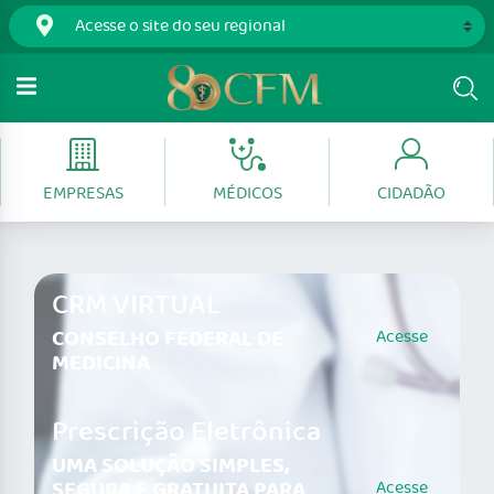
EMPRESAS
MÉDICOS
CIDADÃO
CRM VIRTUAL
CONSELHO FEDERAL DE
Acesse
MEDICINA
Prescrição Eletrônica
UMA SOLUÇÃO SIMPLES,
SEGURA E GRATUITA PARA
Acesse