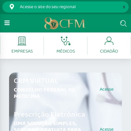
EMPRESAS
MÉDICOS
CIDADÃO
CRM VIRTUAL
CONSELHO FEDERAL DE
Acesse
MEDICINA
Prescrição Eletrônica
UMA SOLUÇÃO SIMPLES,
SEGURA E GRATUITA PARA
Acesse