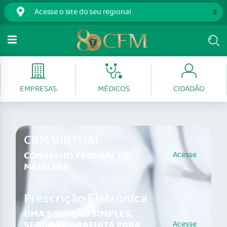
EMPRESAS
MÉDICOS
CIDADÃO
CRM VIRTUAL
CONSELHO FEDERAL DE
Acesse
MEDICINA
Prescrição Eletrônica
UMA SOLUÇÃO SIMPLES,
SEGURA E GRATUITA PARA
Acesse