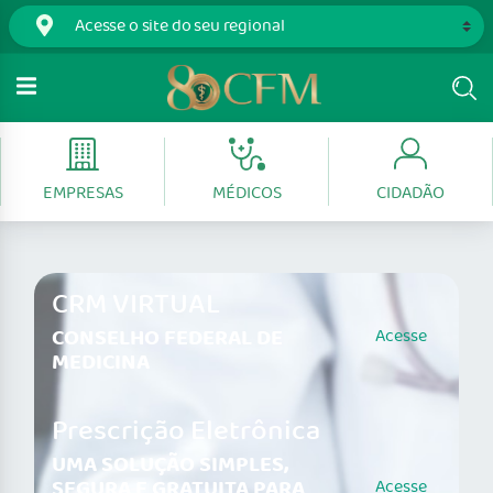
EMPRESAS
MÉDICOS
CIDADÃO
CRM VIRTUAL
CONSELHO FEDERAL DE
Acesse
MEDICINA
Prescrição Eletrônica
UMA SOLUÇÃO SIMPLES,
SEGURA E GRATUITA PARA
Acesse