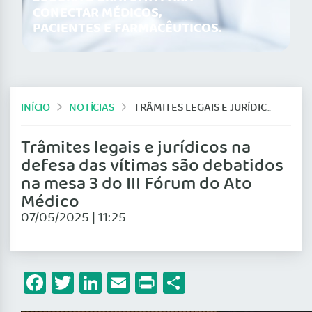
CONECTAR MÉDICOS,
PACIENTES E FARMACÊUTICOS.
INÍCIO
NOTÍCIAS
TRÂMITES LEGAIS E JURÍDICOS NA DEFESA DAS VÍTIMAS SÃO DEBATIDOS NA MESA 3 DO III FÓRUM DO ATO MÉDICO
Trâmites legais e jurídicos na
defesa das vítimas são debatidos
na mesa 3 do III Fórum do Ato
Médico
07/05/2025 | 11:25
Facebook
Twitter
LinkedIn
Email
Print
Share