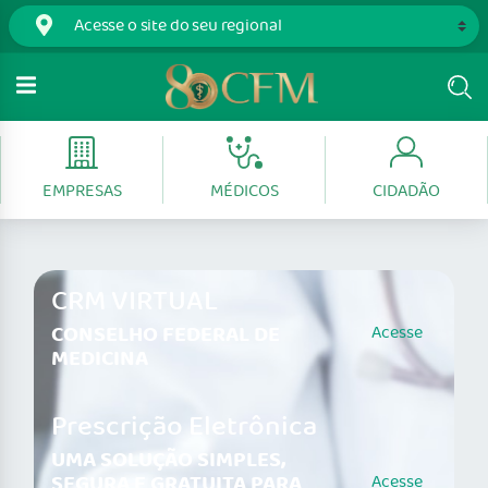
EMPRESAS
MÉDICOS
CIDADÃO
CRM VIRTUAL
CONSELHO FEDERAL DE
Acesse
MEDICINA
Prescrição Eletrônica
UMA SOLUÇÃO SIMPLES,
SEGURA E GRATUITA PARA
Acesse