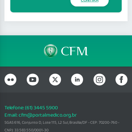
CONFIRA
Telefone: (61) 3445 5900
Email: cfm@portalmedico.org.br
SGAS 616, Conjunto D, Lote 115, L2 Sul, Brasília/DF - CEP: 70200-760 -
CNPJ: 33.583.550/0001-30