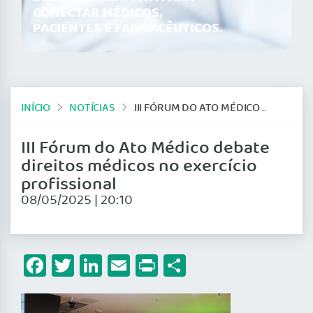
CONECTAR MÉDICOS,
PACIENTES E FARMACÊUTICOS.
INÍCIO
NOTÍCIAS
III FÓRUM DO ATO MÉDICO DEBATE DIREITOS MÉDICOS NO EXERCÍCIO PROFISSIONAL
III Fórum do Ato Médico debate
direitos médicos no exercício
profissional
08/05/2025 | 20:10
Facebook
Twitter
LinkedIn
Email
Print
Share