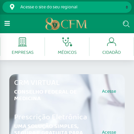
EMPRESAS
MÉDICOS
CIDADÃO
CRM VIRTUAL
CONSELHO FEDERAL DE
Acesse
MEDICINA
Prescrição Eletrônica
UMA SOLUÇÃO SIMPLES,
SEGURA E GRATUITA PARA
Acesse