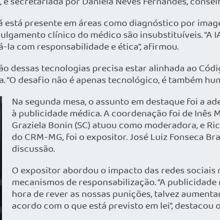
 e secretariada por Daniela Neves Fernandes, conse
á está presente em áreas como diagnóstico por image
ulgamento clínico do médico são insubstituíveis. “A
la com responsabilidade e ética”, afirmou.
o dessas tecnologias precisa estar alinhada ao Códig
. “O desafio não é apenas tecnológico, é também hum
Na segunda mesa, o assunto em destaque foi a ad
à publicidade médica. A coordenação foi de Inês 
Graziela Bonin (SC) atuou como moderadora, e Ric
do CRM-MG, foi o expositor. José Luiz Fonseca Br
discussão.
O expositor abordou o impacto das redes sociais 
mecanismos de responsabilização. “A publicidade
hora de rever as nossas punições, talvez aumenta
acordo com o que está previsto em lei”, destacou