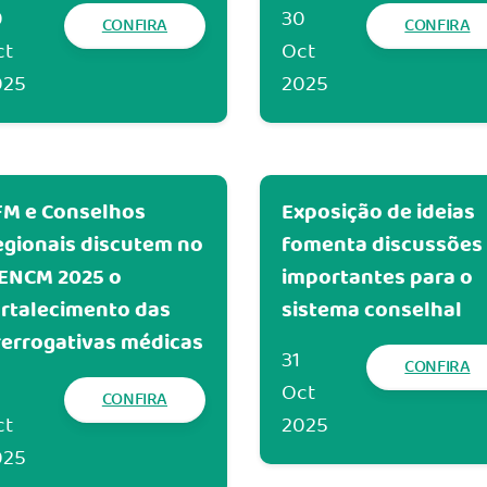
0
30
CONFIRA
CONFIRA
ct
Oct
025
2025
FM e Conselhos
Exposição de ideias
egionais discutem no
fomenta discussões
 ENCM 2025 o
importantes para o
ortalecimento das
sistema conselhal
rerrogativas médicas
31
CONFIRA
Oct
CONFIRA
ct
2025
025