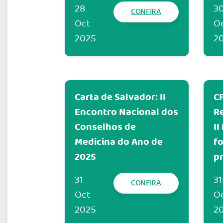
28
3
CONFIRA
Oct
O
2025
2
Carta de Salvador: II
C
Encontro Nacional dos
R
Conselhos de
II
Medicina do Ano de
f
2025
p
31
31
CONFIRA
Oct
O
2025
2