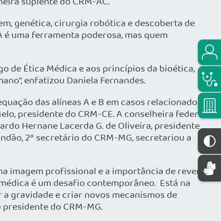
lheira suplente do CRM-AC.
m, genética, cirurgia robótica e descoberta de
 IA é uma ferramenta poderosa, mas quem
o de Ética Médica e aos princípios da bioética,
ano”, enfatizou Daniela Fernandes.
equação das alíneas A e B em casos relacionados
Melo, presidente do CRM-CE. A conselheira federal
ardo Hernane Lacerda G. de Oliveira, presidente
andão, 2º secretário do CRM-MG, secretariou a
na imagem profissional e a importância de rever
 médica é um desafio contemporâneo. Está na
r a gravidade e criar novos mecanismos de
 o presidente do CRM-MG.