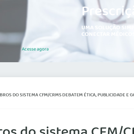
Prescriç
UMA SOLUÇÃO SIMP
CONECTAR MÉDICOS
Acesse
agora
ROS DO SISTEMA CFM/CRMS DEBATEM ÉTICA, PUBLICIDADE E GOVE
os do sistema CFM/C