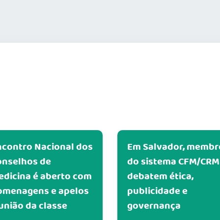
ncontro Nacional dos
Em Salvador, membr
onselhos de
do sistema CFM/CRM
edicina é aberto com
debatem ética,
omenagens e apelos
publicidade e
união da classe
governança