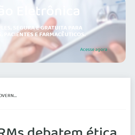
ão Eletrônica
LES, SEGURA E GRATUITA PARA
, PACIENTES E FARMACÊUTICOS.
Acesse
agora
RNANÇA
RMs debatem ética,