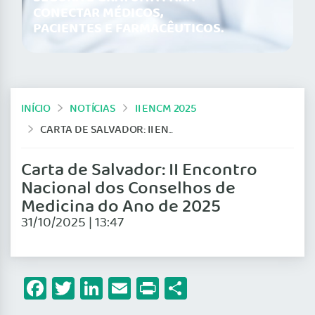
CONECTAR MÉDICOS,
PACIENTES E FARMACÊUTICOS.
INÍCIO
NOTÍCIAS
II ENCM 2025
CARTA DE SALVADOR: II ENCONTRO NACIONAL DOS CONSELHOS DE MEDICINA DO ANO DE 2025
Carta de Salvador: II Encontro
Nacional dos Conselhos de
Medicina do Ano de 2025
31/10/2025 | 13:47
Facebook
Twitter
LinkedIn
Email
Print
Share