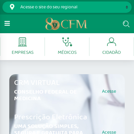
EMPRESAS
MÉDICOS
CIDADÃO
CRM VIRTUAL
CONSELHO FEDERAL DE
Acesse
MEDICINA
Prescrição Eletrônica
UMA SOLUÇÃO SIMPLES,
SEGURA E GRATUITA PARA
Acesse