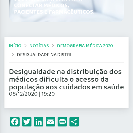
CONECTAR MÉDICOS,
PACIENTES E FARMACÊUTICOS.
INÍCIO
NOTÍCIAS
DEMOGRAFIA MÉDICA 2020
DESIGUALDADE NA DISTRIBUIÇÃO DOS MÉDICOS DIFICULTA O ACESSO DA POPULAÇÃO AOS CUIDADOS EM SAÚDE
Desigualdade na distribuição dos
médicos dificulta o acesso da
população aos cuidados em saúde
08/12/2020 | 19:20
Facebook
Twitter
LinkedIn
Email
Print
Share