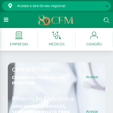
EMPRESAS
MÉDICOS
CIDADÃO
CRM VIRTUAL
CONSELHO FEDERAL DE
Acesse
MEDICINA
Prescrição Eletrônica
UMA SOLUÇÃO SIMPLES,
SEGURA E GRATUITA PARA
Acesse