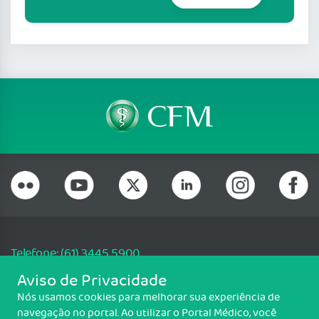
Telefone: (61) 3445 5900
Email: cfm@portalmedico.org.br
Aviso de Privacidade
SGAS 616, Conjunto D, Lote 115, L2 Sul, Brasília/DF - CEP: 70200-760 -
Nós usamos cookies para melhorar sua experiência de
CNPJ: 33.583.550/0001-30
navegação no portal. Ao utilizar o Portal Médico, você