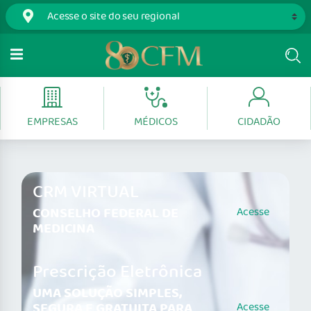
EMPRESAS
MÉDICOS
CIDADÃO
CRM VIRTUAL
CONSELHO FEDERAL DE
Acesse
MEDICINA
Prescrição Eletrônica
UMA SOLUÇÃO SIMPLES,
SEGURA E GRATUITA PARA
Acesse