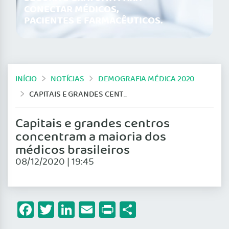
CONECTAR MÉDICOS,
PACIENTES E FARMACÊUTICOS.
INÍCIO
NOTÍCIAS
DEMOGRAFIA MÉDICA 2020
CAPITAIS E GRANDES CENTROS CONCENTRAM A MAIORIA DOS MÉDICOS BRASILEIROS
Capitais e grandes centros
concentram a maioria dos
médicos brasileiros
08/12/2020 | 19:45
Facebook
Twitter
LinkedIn
Email
Print
Share