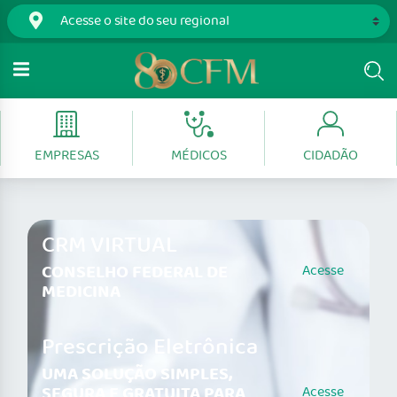
EMPRESAS
MÉDICOS
CIDADÃO
CRM VIRTUAL
CONSELHO FEDERAL DE
Acesse
MEDICINA
Prescrição Eletrônica
UMA SOLUÇÃO SIMPLES,
SEGURA E GRATUITA PARA
Acesse