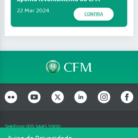
22 Mar 2024
CONFIRA
Telefone: (61) 3445 5900
Email: cfm@portalmedico.org.br