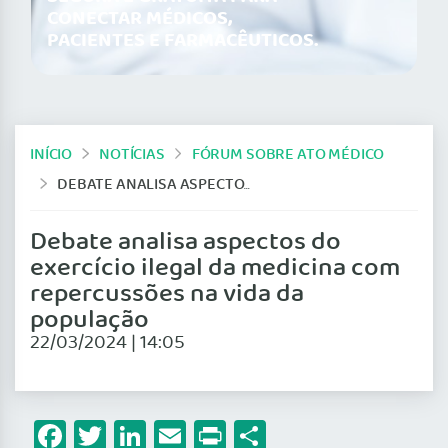
CONECTAR MÉDICOS,
PACIENTES E FARMACÊUTICOS.
INÍCIO
NOTÍCIAS
FÓRUM SOBRE ATO MÉDICO
DEBATE ANALISA ASPECTOS DO EXERCÍCIO ILEGAL DA MEDICINA COM REPERCUSSÕES NA VIDA DA POPULAÇÃO
Debate analisa aspectos do
exercício ilegal da medicina com
repercussões na vida da
população
22/03/2024 | 14:05
Facebook
Twitter
LinkedIn
Email
Print
Share