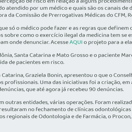
percepção de risco em relação a alguns procedimento
do atendido por um médico e quais são os canais de d
ra da Comissão de Prerrogativas Médicas do CFM, R
ue só o médico pode fazer e as regras que definem os
 sobre como o exercício ilegal da medicina tem se e
ibam onde denunciar. Acesse
AQUI
o projeto para a el
ônia, Santa Catarina e Mato Grosso e o paciente Ma
ida de pacientes em risco.
a Catarina, Graziela Bonin, apresentou o que o Conse
 profissionais. Uma das iniciativas foi a criação, 
 denúncias, que até agora já recebeu 90 denúncias.
outras entidades, várias operações. Foram realizadas
, resultaram no fechamento de clínicas odontológica
egionais de Odontologia e de Farmácia, o Procon, a Vi