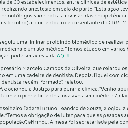
s de 60 estabelecimentos, entre clínicas de estética e
realizando anestesia em sala de parto. “Esta ação tev
s odontólogos são contra a invasão das competência
ais barulho”, argumentou o representante do CRM-MT
eguiu uma liminar proibindo biomédico de realizar 
dicina é um ato médico. “Temos atuado em várias fren
tação pode ser acessada
AQUI.
mpresário Marcelo Campos de Oliveira, que relatou os
ado em uma cadeira de dentista. Depois, fiquei com c
dentista recém-formado”, relatou.
cionou a Justiça para punir a clínica. “Venho aqui 
e oferecem procedimentos invasivos sem médicos”, cla
onselheiro federal Bruno Leandro de Souza, elogiou a
. “Temos a obrigação de lutar para que as pessoas se
população”, afirmou. A mesa foi secretariada pela con