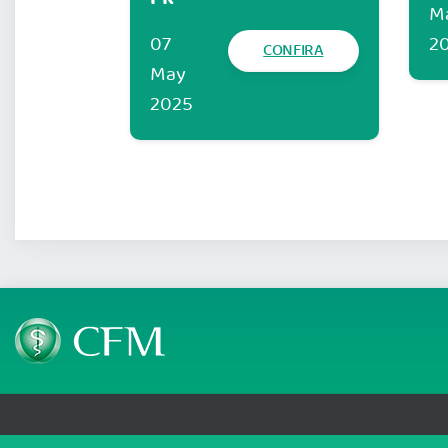
M
07
2
CONFIRA
May
2025
Telefone: (61) 3445 5900
Email: cfm@portalmedico.o