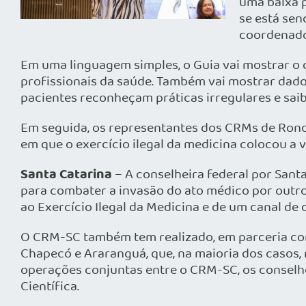
uma baixa 
se está sen
coordenado
Em uma linguagem simples, o Guia vai mostrar o q
profissionais da saúde. Também vai mostrar dados
pacientes reconheçam práticas irregulares e sa
Em seguida, os representantes dos CRMs de Rond
em que o exercício ilegal da medicina colocou a v
Santa Catarina
– A conselheira federal por Sant
para combater a invasão do ato médico por outros
ao Exercício Ilegal da Medicina e de um canal de
O CRM-SC também tem realizado, em parceria com 
Chapecó e Araranguá, que, na maioria dos casos
operações conjuntas entre o CRM-SC, os conselhos r
Científica.