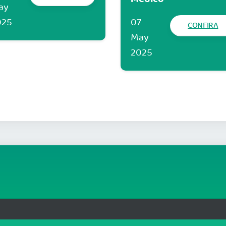
ay
025
07
CONFIRA
May
2025
rg.br