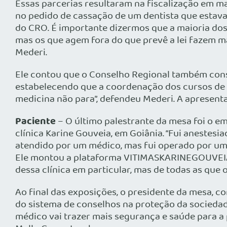
Essas parcerias resultaram na fiscalização em mai
no pedido de cassação de um dentista que estava 
do CRO. É importante dizermos que a maioria do
mas os que agem fora do que prevê a lei fazem m
Mederi.
Ele contou que o Conselho Regional também cons
estabelecendo que a coordenação dos cursos de me
medicina não para”, defendeu Mederi. A apresen
Paciente
– O último palestrante da mesa foi o e
clínica Karine Gouveia, em Goiânia. “Fui anestesi
atendido por um médico, mas fui operado por um 
Ele montou a plataforma VITIMASKARINEGOUVEIA e a
dessa clínica em particular, mas de todas as qu
Ao final das exposições, o presidente da mesa, c
do sistema de conselhos na proteção da sociedade
médico vai trazer mais segurança e saúde para a 