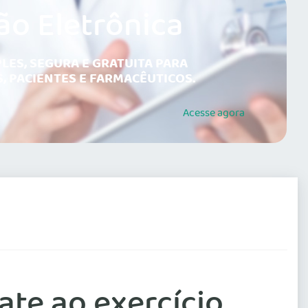
ão Eletrônica
LES, SEGURA E GRATUITA PARA
, PACIENTES E FARMACÊUTICOS.
Acesse
agora
te ao exercício