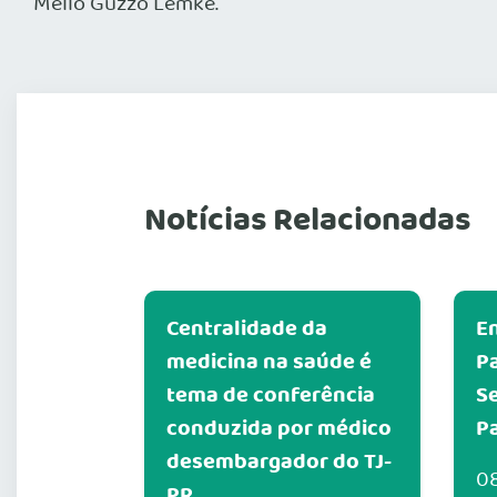
Mello Guzzo Lemke.
Notícias Relacionadas
Centralidade da
E
medicina na saúde é
Pa
tema de conferência
S
conduzida por médico
P
desembargador do TJ-
0
PR