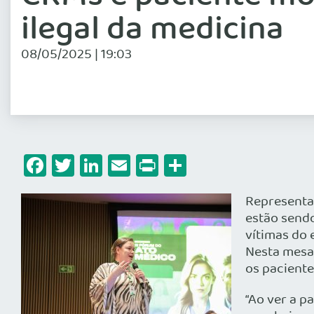
ilegal da medicina
08/05/2025 | 19:03
Facebook
Twitter
LinkedIn
Email
Print
Share
Representa
estão sendo
vítimas do 
Nesta mesa
os pacient
“Ao ver a p