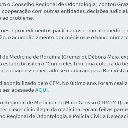
com o Conselho Regional de Odontologia”, contou Graz
a cooperação com outras entidades, decisões judiciai
 ao problema.
ações a procedimentos pacificados como ato médico, o
o, o acumpliciamento por médicos e o baixo número d
 de Medicina de Roraima (Cremero), Débora Maia, exp
 estado brasileiro. “Como eles têm uma cultura da be
e atendiam esse mercado se mudaram para Boa Vista e 
disponibilizado pelo CFM. No último ano, foram realiza
de ser acessada
AQUI.
o Regional de Medicina do Mato Grosso (CRM-MT) 
er o exercício ilegal da medicina. Foram feitas parc
o Regional de Odontologia, a Polícia Civil, a Delegac