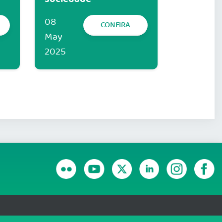
08
CONFIRA
May
2025