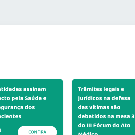
ntidades assinam
Trâmites legais e
cto pela Saúde e
jurídicos na defesa
egurança dos
das vítimas são
acientes
debatidos na mesa 3
do III Fórum do Ato
8
CONFIRA
Médico