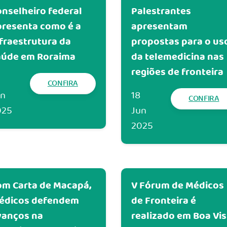
nselheiro federal
Palestrantes
presenta como é a
apresentam
fraestrutura da
propostas para o us
aúde em Roraima
da telemedicina nas
regiões de fronteira
CONFIRA
un
18
CONFIRA
025
Jun
2025
om Carta de Macapá,
V Fórum de Médicos
édicos defendem
de Fronteira é
vanços na
realizado em Boa Vis