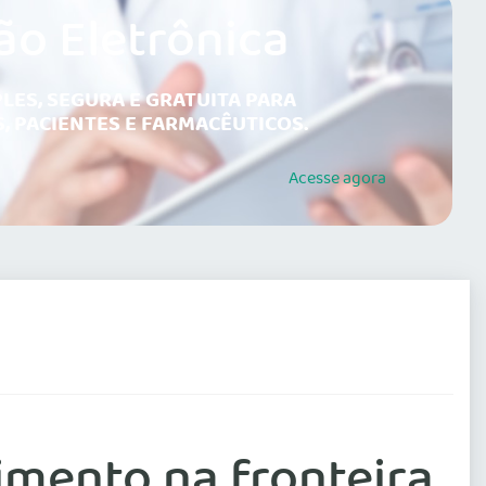
ão Eletrônica
LES, SEGURA E GRATUITA PARA
, PACIENTES E FARMACÊUTICOS.
Acesse
agora
imento na fronteira