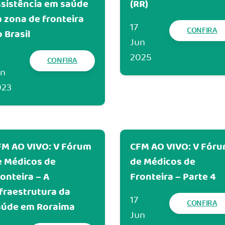
sistência em saúde
(RR)
 zona de fronteira
17
CONFIRA
o Brasil
Jun
2025
CONFIRA
un
023
FM AO VIVO: V Fórum
CFM AO VIVO: V Fór
e Médicos de
de Médicos de
onteira – A
Fronteira – Parte 4
fraestrutura da
17
CONFIRA
aúde em Roraima
Jun