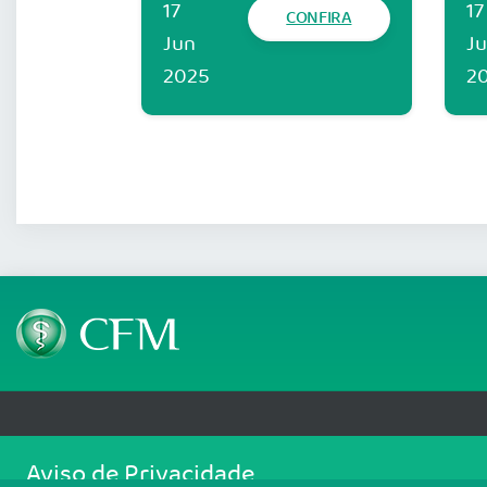
17
17
CONFIRA
Jun
J
2025
2
Telefone: (61) 3445 5900
Email: cfm@portalmedico.o
Aviso de Privacidade
SGAS 616, Conjunto D, Lote 115, L2 Sul, Brasília/DF - CEP: 70200-760 - CNPJ