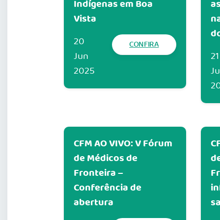
Indígenas em Boa
as
Vista
na
d
20
CONFIRA
Jun
21
2025
J
2
CFM AO VIVO: V Fórum
C
de Médicos de
d
Fronteira –
Fr
Conferência de
in
abertura
s