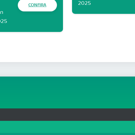
2025
CONFIRA
un
025
rg.br
MAPA DO SITE
T
: 33.583.550/0001-30