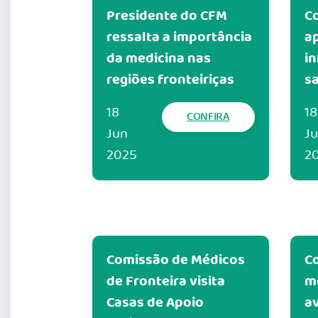
Presidente do CFM
Co
ressalta a importância
a
da medicina nas
in
regiões fronteiriças
s
18
18
CONFIRA
Jun
J
2025
2
Comissão de Médicos
C
de Fronteira visita
m
Casas de Apoio
a