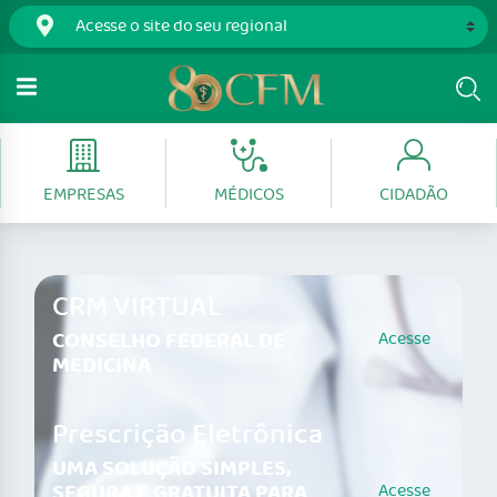
EMPRESAS
MÉDICOS
CIDADÃO
CRM VIRTUAL
CONSELHO FEDERAL DE
Acesse
MEDICINA
Prescrição Eletrônica
UMA SOLUÇÃO SIMPLES,
SEGURA E GRATUITA PARA
Acesse