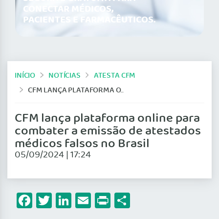
CONECTAR MÉDICOS,
PACIENTES E FARMACÊUTICOS.
INÍCIO
NOTÍCIAS
ATESTA CFM
CFM LANÇA PLATAFORMA ONLINE PARA COMBATER A EMISSÃO DE ATESTADOS MÉDICOS FALSOS NO BRASIL
CFM lança plataforma online para
combater a emissão de atestados
médicos falsos no Brasil
05/09/2024 | 17:24
Facebook
Twitter
LinkedIn
Email
Print
Share