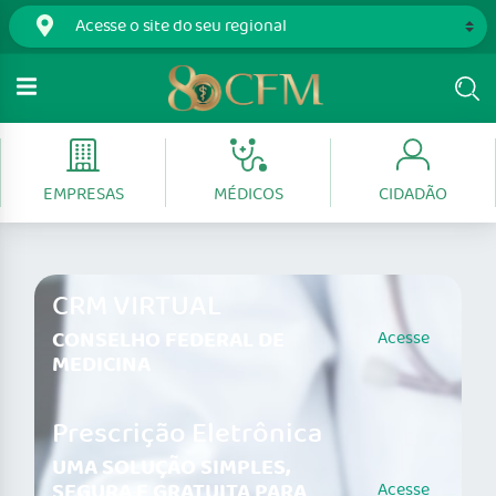
EMPRESAS
MÉDICOS
CIDADÃO
CRM VIRTUAL
CONSELHO FEDERAL DE
Acesse
MEDICINA
Prescrição Eletrônica
UMA SOLUÇÃO SIMPLES,
SEGURA E GRATUITA PARA
Acesse