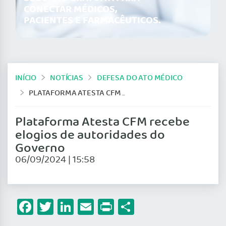
CONECTAR MÉDICOS,
PACIENTES E FARMACÊUTICOS.
INÍCIO
NOTÍCIAS
DEFESA DO ATO MÉDICO
PLATAFORMA ATESTA CFM RECEBE ELOGIOS DE AUTORIDADES DO GOVERNO
Plataforma Atesta CFM recebe
elogios de autoridades do
Governo
06/09/2024 | 15:58
Facebook
Twitter
LinkedIn
Email
Print
Share