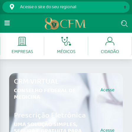
EMPRESAS
MÉDICOS
CIDADÃO
CRM VIRTUAL
CONSELHO FEDERAL DE
Acesse
MEDICINA
Prescrição Eletrônica
UMA SOLUÇÃO SIMPLES,
SEGURA E GRATUITA PARA
Acesse