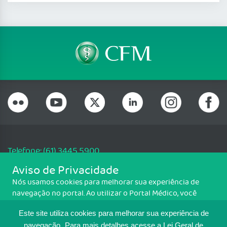
Telefone: (61) 3445 5900
Email: cfm@portalmedico.org.br
Aviso de Privacidade
SGAS 616, Conjunto D, Lote 115, L2 Sul, Brasília/DF - CEP: 70200-760 -
Nós usamos cookies para melhorar sua experiência de
CNPJ: 33.583.550/0001-30
navegação no portal. Ao utilizar o Portal Médico, você
Copyright CFM. Todos os direitos reservados.
concorda com a política de monitoramento de cookies.
Este site utiliza cookies para melhorar sua experiência de
Para ter mais informações sobre como isso é feito, acesse
Política de cookies
navegação.
Para mais detalhes,acesse a Lei Geral de