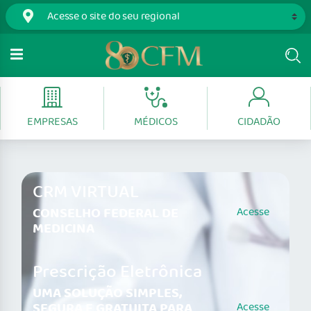
EMPRESAS
MÉDICOS
CIDADÃO
CRM VIRTUAL
CONSELHO FEDERAL DE
Acesse
MEDICINA
Prescrição Eletrônica
UMA SOLUÇÃO SIMPLES,
SEGURA E GRATUITA PARA
Acesse