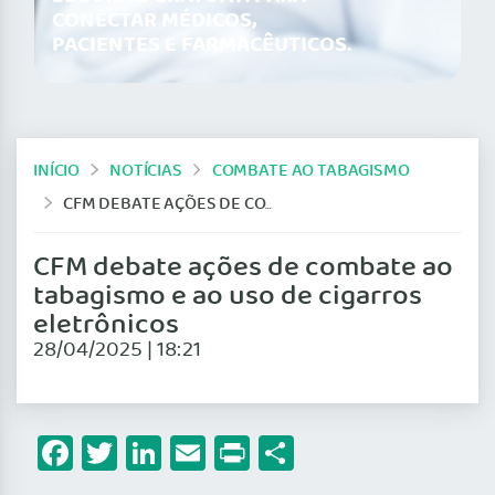
CONECTAR MÉDICOS,
PACIENTES E FARMACÊUTICOS.
INÍCIO
NOTÍCIAS
COMBATE AO TABAGISMO
CFM DEBATE AÇÕES DE COMBATE AO TABAGISMO E AO USO DE CIGARROS ELETRÔNICOS
CFM debate ações de combate ao
tabagismo e ao uso de cigarros
eletrônicos
28/04/2025 | 18:21
Facebook
Twitter
LinkedIn
Email
Print
Share