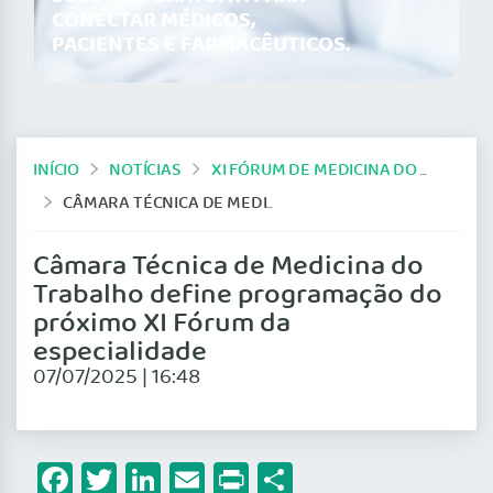
CONECTAR MÉDICOS,
PACIENTES E FARMACÊUTICOS.
INÍCIO
NOTÍCIAS
XI FÓRUM DE MEDICINA DO TRABALHO
CÂMARA TÉCNICA DE MEDICINA DO TRABALHO DEFINE PROGRAMAÇÃO DO PRÓXIMO XI FÓRUM DA ESPECIALIDADE
Câmara Técnica de Medicina do
Trabalho define programação do
próximo XI Fórum da
especialidade
07/07/2025 | 16:48
Facebook
Twitter
LinkedIn
Email
Print
Share