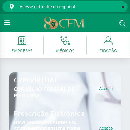
EMPRESAS
MÉDICOS
CIDADÃO
CRM VIRTUAL
CONSELHO FEDERAL DE
Acesse
MEDICINA
Prescrição Eletrônica
UMA SOLUÇÃO SIMPLES,
SEGURA E GRATUITA PARA
Acesse