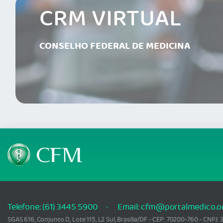
CRM VIRTUAL
CONSELHO FEDERAL DE MEDICINA
Telefone: (61) 3445 5900
Email: cfm@portalmedico.o
SGAS 616, Conjunto D, Lote 115, L2 Sul, Brasília/DF - CEP: 70200-760 - CNPJ