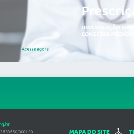
Prescriç
UMA SOLUÇÃO SIMP
CONECTAR MÉDICOS
Acesse
agora
rg.br
MAPA DO SITE
T
: 33.583.550/0001-30