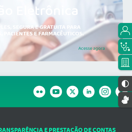
ão Eletrônica
LES, SEGURA E GRATUITA PARA
, PACIENTES E FARMACÊUTICOS.
Acesse
agora
RANSPARÊNCIA E PRESTAÇÃO DE CONTAS