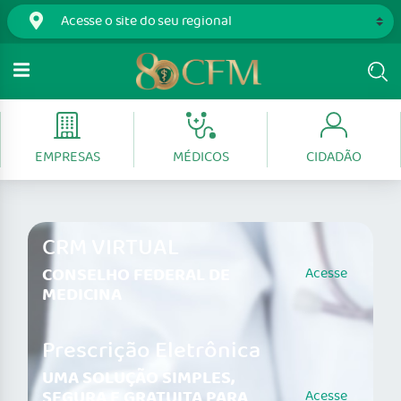
EMPRESAS
MÉDICOS
CIDADÃO
CRM VIRTUAL
CONSELHO FEDERAL DE
Acesse
MEDICINA
Prescrição Eletrônica
UMA SOLUÇÃO SIMPLES,
SEGURA E GRATUITA PARA
Acesse