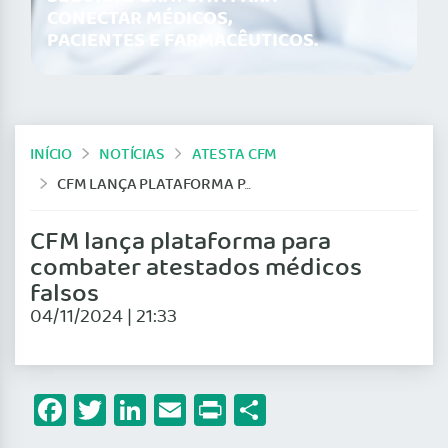
CONECTAR MÉDICOS,
PACIENTES E FARMACÊUTICOS.
INÍCIO
NOTÍCIAS
ATESTA CFM
CFM LANÇA PLATAFORMA PARA COMBATER ATESTADOS MÉDICOS FALSOS
CFM lança plataforma para
combater atestados médicos
falsos
04/11/2024 | 21:33
Facebook
Twitter
LinkedIn
Email
Print
Share