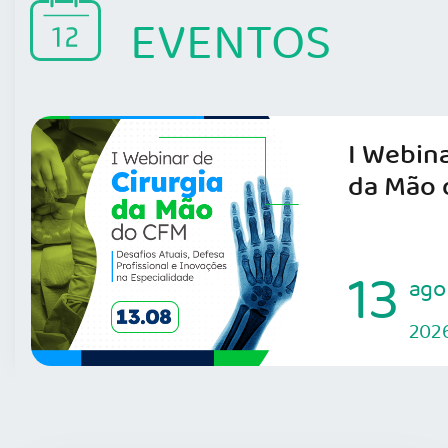
EVENTOS
I Webina
da Mão 
13
ago
202