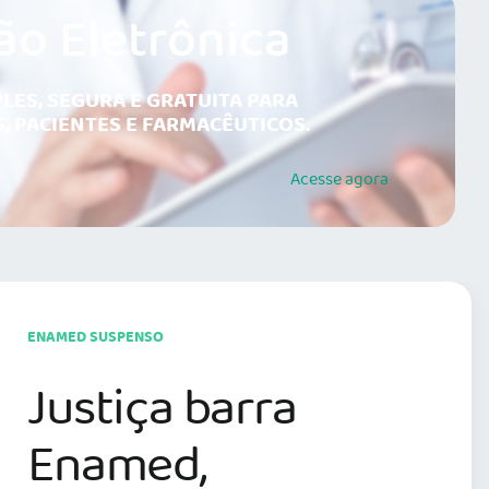
ão Eletrônica
LES, SEGURA E GRATUITA PARA
, PACIENTES E FARMACÊUTICOS.
Acesse
agora
ENAMED SUSPENSO
Justiça barra
Enamed,