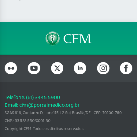
Telefone: (61) 3445 5900
Email: cfm@portalmedico.org.br
SGAS 616, Conjunto D, Lote 115, L2 Sul, Brasília/DF - CEP: 70200-760 -
CNPJ: 33.583.550/0001-30
Copyright CFM. Todos os direitos reservados.