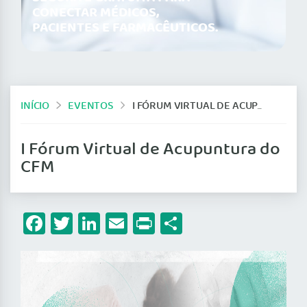
CONECTAR MÉDICOS,
PACIENTES E FARMACÊUTICOS.
INÍCIO
EVENTOS
I FÓRUM VIRTUAL DE ACUPUNTURA DO CFM
I Fórum Virtual de Acupuntura do
CFM
Facebook
Twitter
LinkedIn
Email
Print
Share