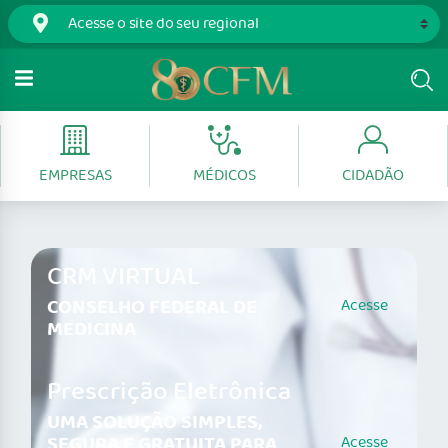
EMPRESAS
MÉDICOS
CIDADÃO
CRM VIRTUAL
CONSELHO FEDERAL DE
Acesse
MEDICINA
Prescrição Eletrônica
UMA SOLUÇÃO SIMPLES,
SEGURA E GRATUITA PARA
Acesse