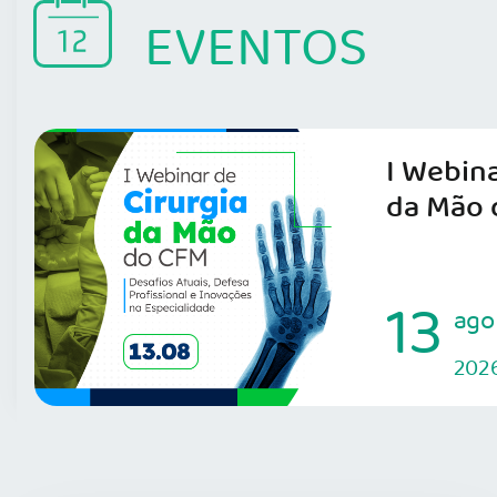
EVENTOS
I Webina
da Mão 
13
ago
202