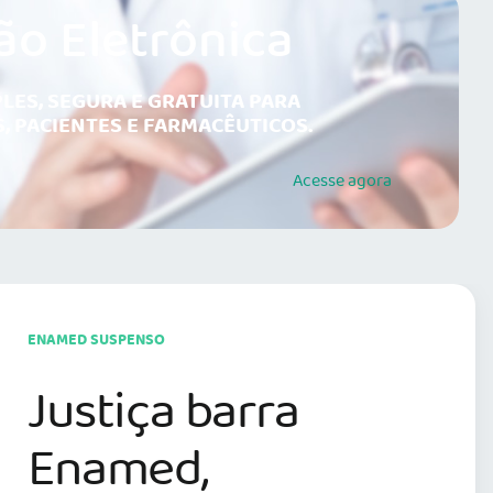
ão Eletrônica
LES, SEGURA E GRATUITA PARA
, PACIENTES E FARMACÊUTICOS.
Acesse
agora
ENAMED SUSPENSO
Justiça barra
Enamed,