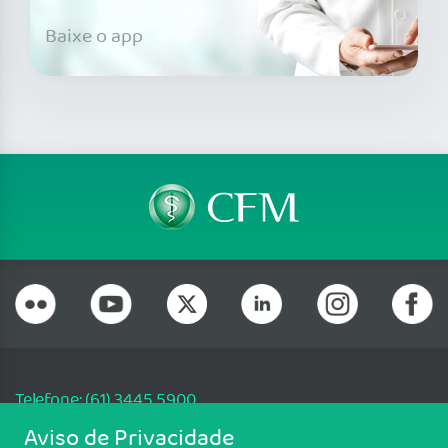
Baixe o app
Telefone: (61) 3445 5900
Email: cfm@portalmedico.org.br
Aviso de Privacidade