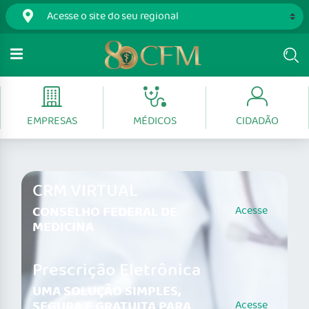
EMPRESAS
MÉDICOS
CIDADÃO
CRM VIRTUAL
CONSELHO FEDERAL DE
Acesse
MEDICINA
Prescrição Eletrônica
UMA SOLUÇÃO SIMPLES,
SEGURA E GRATUITA PARA
Acesse