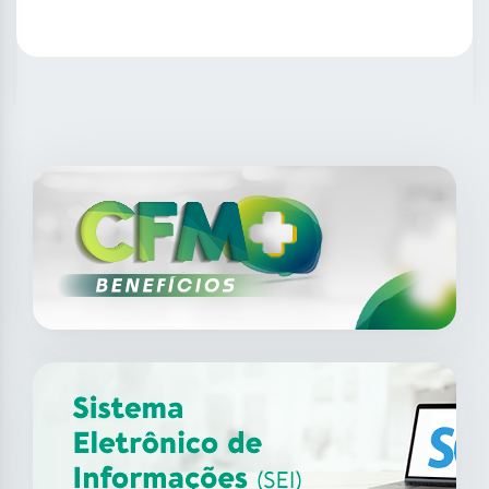
SAIBA MAIS
14
ago
XII Fórum de Medicina do
Trabalho do CFM
2026