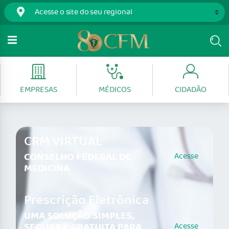
EMPRESAS
MÉDICOS
CIDADÃO
CRM VIRTUAL
CONSELHO FEDERAL DE
Acesse
MEDICINA
Prescrição Eletrônica
UMA SOLUÇÃO SIMPLES,
SEGURA E GRATUITA PARA
Acesse