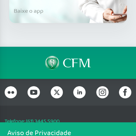
Baixe o app
Telefone: (61) 3445 5900
Email: cfm@portalmedico.org.br
Aviso de Privacidade