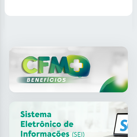
SAIBA MAIS
14
ago
XII Fórum de Medicina do
Trabalho do CFM
2026