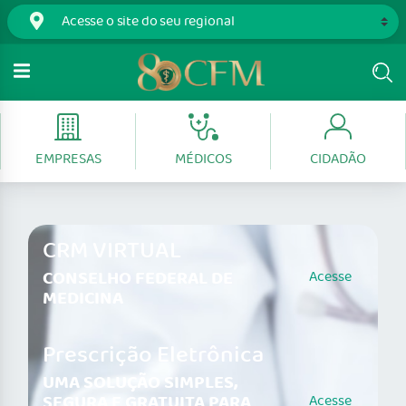
EMPRESAS
MÉDICOS
CIDADÃO
CRM VIRTUAL
CONSELHO FEDERAL DE
Acesse
MEDICINA
Prescrição Eletrônica
UMA SOLUÇÃO SIMPLES,
SEGURA E GRATUITA PARA
Acesse