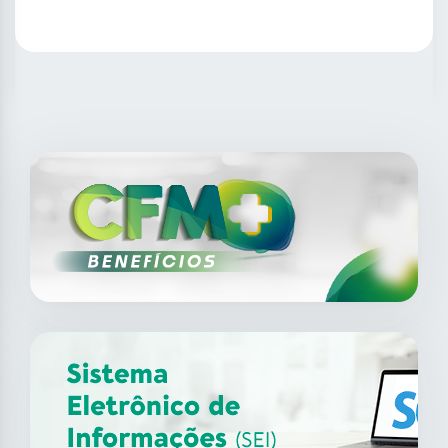
SAIBA MAIS
14
ago
XII Fórum de Medicina do
Trabalho do CFM
2026