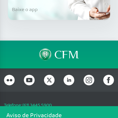
Baixe o app
Telefone: (61) 3445 5900
Email: cfm@portalmedico.org.br
Aviso de Privacidade