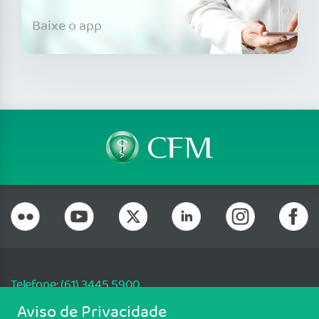
Baixe o app
Telefone: (61) 3445 5900
Email: cfm@portalmedico.org.br
Aviso de Privacidade