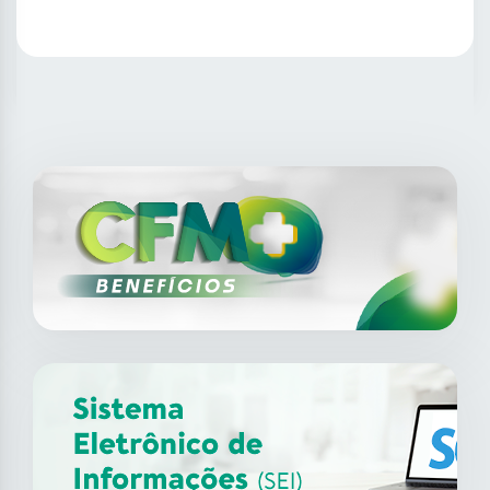
SAIBA MAIS
14
ago
XII Fórum de Medicina do
Trabalho do CFM
2026