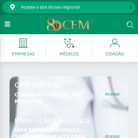
EMPRESAS
MÉDICOS
CIDADÃO
CRM VIRTUAL
CONSELHO FEDERAL DE
Acesse
MEDICINA
Prescrição Eletrônica
UMA SOLUÇÃO SIMPLES,
SEGURA E GRATUITA PARA
Acesse