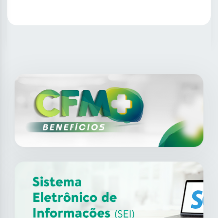
SAIBA MAIS
14
ago
XII Fórum de Medicina do
Trabalho do CFM
2026