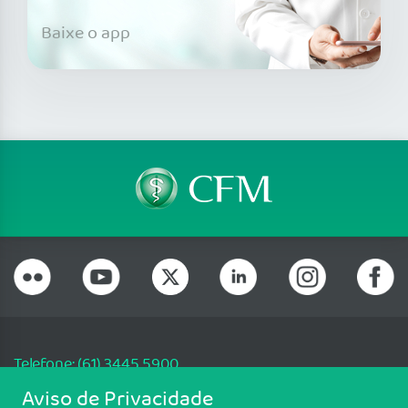
Baixe o app
Telefone: (61) 3445 5900
Email: cfm@portalmedico.org.br
Aviso de Privacidade