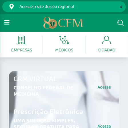
EMPRESAS
MÉDICOS
CIDADÃO
CRM VIRTUAL
CONSELHO FEDERAL DE
Acesse
MEDICINA
Prescrição Eletrônica
UMA SOLUÇÃO SIMPLES,
SEGURA E GRATUITA PARA
Acesse