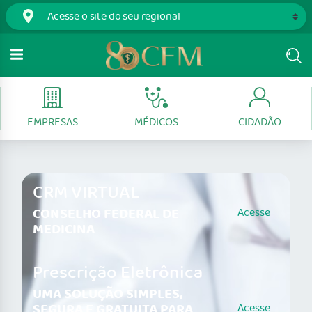
EMPRESAS
MÉDICOS
CIDADÃO
CRM VIRTUAL
CONSELHO FEDERAL DE
Acesse
MEDICINA
Prescrição Eletrônica
UMA SOLUÇÃO SIMPLES,
SEGURA E GRATUITA PARA
Acesse