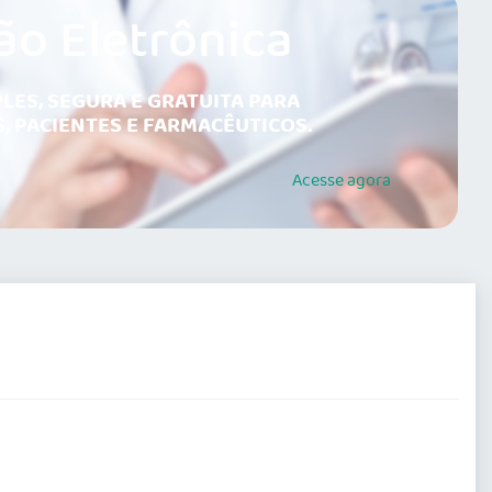
ão Eletrônica
LES, SEGURA E GRATUITA PARA
, PACIENTES E FARMACÊUTICOS.
Acesse
agora