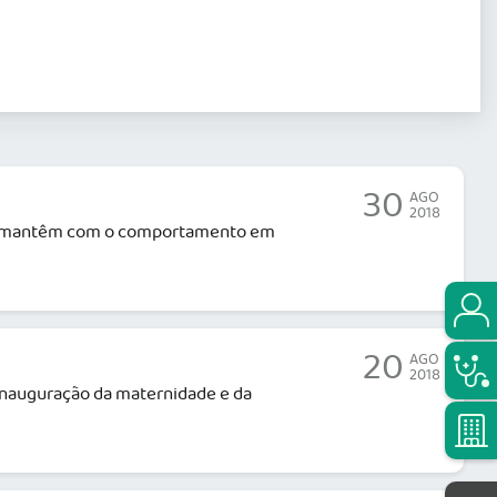
30
AGO
2018
o que mantêm com o comportamento em
20
AGO
2018
inauguração da maternidade e da