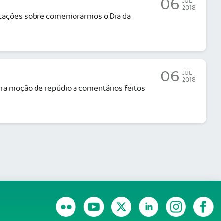
06
JUL
2018
estações sobre comemorarmos o Dia da
06
JUL
2018
dura moção de repúdio a comentários feitos