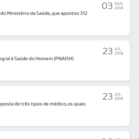
03
AGO
2018
é do Ministério da Saúde, que apontou 312
23
JUL
2018
tegral à Saúde do Homem (PNAISH)
23
JUL
2018
osta de três tipos de médico, os quais