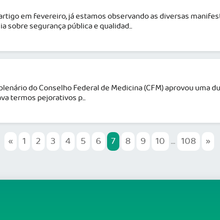
rtigo em fevereiro, já estamos observando as diversas manif
 sobre segurança pública e qualidad...
, o plenário do Conselho Federal de Medicina (CFM) aprovou uma 
a termos pejorativos p...
«
1
2
3
4
5
6
7
8
9
10
...
108
»