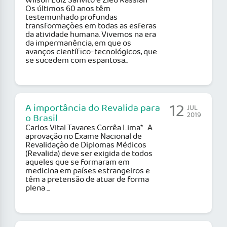
Wilson Luiz Sanvito e Zied Rasslan*
Os últimos 60 anos têm
testemunhado profundas
transformações em todas as esferas
da atividade humana. Vivemos na era
da impermanência, em que os
avanços científico-tecnológicos, que
se sucedem com espantosa...
12
A importância do Revalida para
JUL
2019
o Brasil
Carlos Vital Tavares Corrêa Lima* A
aprovação no Exame Nacional de
Revalidação de Diplomas Médicos
(Revalida) deve ser exigida de todos
aqueles que se formaram em
medicina em países estrangeiros e
têm a pretensão de atuar de forma
plena ...