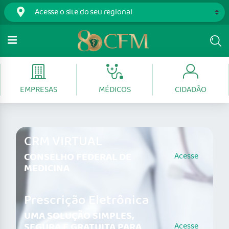
EMPRESAS
MÉDICOS
CIDADÃO
CRM VIRTUAL
CONSELHO FEDERAL DE
Acesse
MEDICINA
Prescrição Eletrônica
UMA SOLUÇÃO SIMPLES,
SEGURA E GRATUITA PARA
Acesse