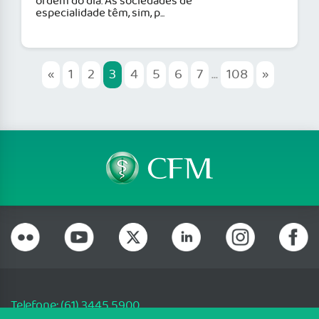
ordem do dia. As sociedades de
especialidade têm, sim, p...
«
1
2
3
4
5
6
7
...
108
»
Telefone: (61) 3445 5900